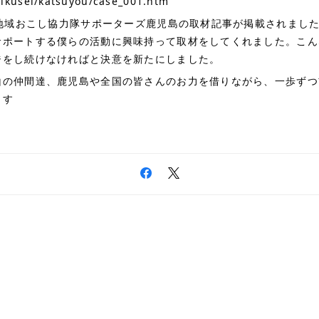
ikusei/katsuyou/case_001.htm
に地域おこし協力隊サポーターズ鹿児島の取材記事が掲載されまし
サポートする僕らの活動に興味持って取材をしてくれました。こん
ジをし続けなければと決意を新たにしました。
山の仲間達、鹿児島や全国の皆さんのお力を借りながら、一歩ずつ
ます
🎍
🙇‍♂️