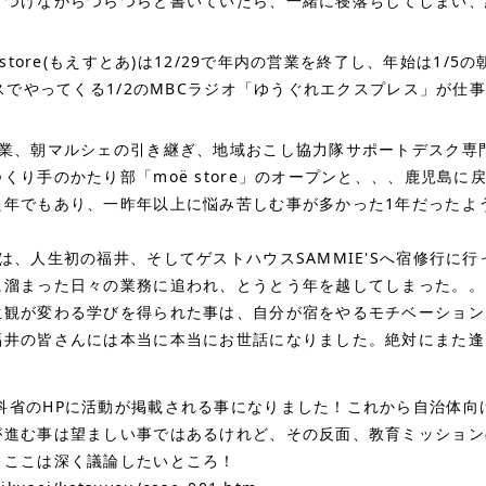
しつけながらつらつらと書いていたら、一緒に寝落ちしてしまい、
store(もえすとあ)は12/29で年内の営業を終了し、年始は1/
ースでやってくる1/2のMBCラジオ「ゆうぐれエクスプレス」が
卒業、朝マルシェの引き継ぎ、地域おこし協力隊サポートデスク専
くり手のかたり部「moë store」のオープンと、、、鹿児島
た年でもあり、一昨年以上に悩み苦しむ事が多かった1年だったよ
は、人生初の福井、そしてゲストハウスSAMMIE'Sへ宿修行に
に溜まった日々の業務に追われ、とうとう年を越してしまった。。
観が変わる学びを得られた事は、自分が宿をやるモチベーションにな
福井の皆さんには本当に本当にお世話になりました。絶対にまた逢
科省のHPに活動が掲載される事になりました！これから自治体向
が進む事は望ましい事ではあるけれど、その反面、教育ミッション
。ここは深く議論したいところ！