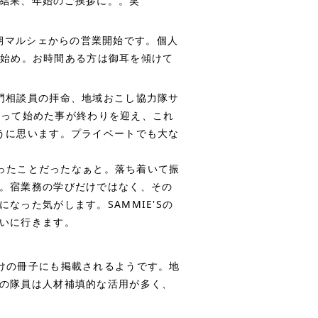
結果、年始のご挨拶に。。笑
5の朝マルシェからの営業開始です。個人
仕事始め。お時間ある方は御耳を傾けて
門相談員の拝命、地域おこし協力隊サ
に戻って始めた事が終わりを迎え、これ
うに思います。プライベートでも大な
行ったことだったなぁと。落ち着いて振
。宿業務の学びだけではなく、その
った気がします。SAMMIE'Sの
いに行きます。
けの冊子にも掲載されるようです。地
の隊員は人材補填的な活用が多く、