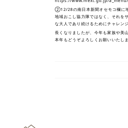
https://www.mext.go.jp/a_menu/
②12/28の南日本新聞オセモコ欄
地域おこし協力隊ではなく、それを
な大人であり続けるためにチャレン
長くなりましたが、今年も家族や美
本年もどうぞよろしくお願いいたし