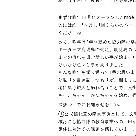
本当は年末のご挨拶として娘を寝か
まずは昨年11月にオープンしたmoë 
的には約1.5ヶ月に1回くらいのペ
くださいね
📻
さて、昨年は3年間勤めた協力隊の
ポーターズ鹿児島の発足、鹿児島のつ
までの流れを汲む新しい事が始まっ
り小なり色々な事がありました。
そんな昨年を振り返って1番の思い出
り返りを書き記すつもりが、溜まり
場に集う旅人と触れ合うことで、人生
さっこちゃん、かなちゃんを始め、
挨拶ついでにお知らせを2つ↓
①公民館配置の隊員事例として、文
域おこし協力隊の教育事業への活用
定住に向けての課題を感じています